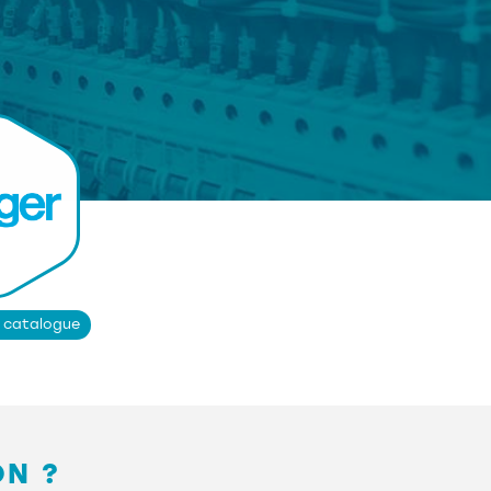
e catalogue
ON ?