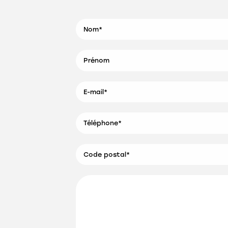
Nom*
Prénom
E-mail*
R
Téléphone*
Fort de bient
sommes rég
équipes : 
Code postal*
P
D