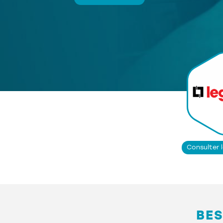
Consulter 
BES