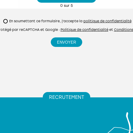
CONSULTER L'OFFRE
0
sur 5
Electricien / Electricienne du bâtiment (H/F)
En soumettant ce formulaire, j'accepte la
politique de confidentialité
CONSULTER L'OFFRE
protégé par reCAPTCHA et Google :
Politique de confidentialité
et
Conditions 
Assistant Bureau d'Études polyvalent (H/F)
CONSULTER L'OFFRE
RECRUTEMENT