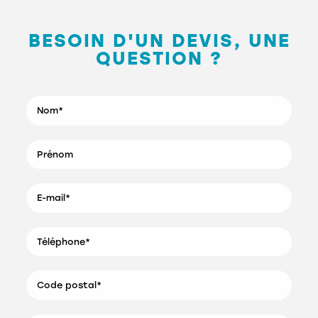
BESOIN D'UN DEVIS, UNE
QUESTION ?
REJOINS L’ÉQUIPE
TRESSES ELEC !
Nom*
Fort de bientôt 30 ans d’expérience,
notre entreprise est en évolution
constante. Nous sommes régulièrement
Prénom
en recherche de nouveaux
collaborateurs pour intégrer nos
équipes : câbleur en atelier, électricien,
technicien de chantier, bureau
E-mail*
d’études…
Vous souhaitez nous rejoindre ?
Postulez via l’adresse mail :
servicetechnique@tresses-elec.fr
Téléphone*
DÉCOUVREZ NOS OFFRES
Code postal*
D’EMPLOI DU MOMENT :