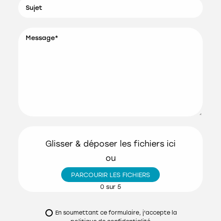
Cableur en atelier (H/F)
Sujet
CONSULTER L'OFFRE
Electricien / Electricienne du
Message*
bâtiment (H/F)
CONSULTER L'OFFRE
Assistant Bureau d'Études
polyvalent (H/F)
CONSULTER L'OFFRE
Glisser & déposer les fichiers ici
ou
PARCOURIR LES FICHIERS
0
sur 5
En soumettant ce formulaire, j'accepte la