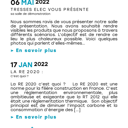
06
MAI
2022
TRESSES ELEC VOUS PRÉSENTE
sa salle de démonstration
Nous sommes ravis de vous présenter notre salle
de présentation. Nous avons souhaité rendre
visibles les produits que nous proposons à travers
différents scénarios. L’objectif est de rendre ce
lieu le plus chaleureux possible. Voici quelques
photos qui parlent d’elles-mêmes…
> En savoir plus
17
JAN
2022
LA RE 2020 :
C’est quoi ?
La RE 2020 c’est quoi ? La RE 2020 est une
norme pour la filière construction en France. C’est
une réglementation environnementale, plus
ambitieuse et exigeante que la RT 2012 qui elle
était une réglementation thermique. Son objectif
principal est de diminuer l’impact carbone et la
REJOINS L’ÉQUIPE
consommation d’énergie des […]
TRESSES ELEC !
> En savoir plus