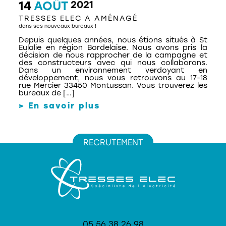
14
AOÛT
2021
Fort de bientôt 30 ans d’expérience,
notre entreprise est en évolution
TRESSES ELEC A AMÉNAGÉ
constante. Nous sommes régulièrement
dans ses nouveaux bureaux !
en recherche de nouveaux
collaborateurs pour intégrer nos
Depuis quelques années, nous étions situés à St
équipes : câbleur en atelier, électricien,
Eulalie en région Bordelaise. Nous avons pris la
technicien de chantier, bureau
décision de nous rapprocher de la campagne et
d’études…
des constructeurs avec qui nous collaborons.
Vous souhaitez nous rejoindre ?
Dans un environnement verdoyant en
développement, nous vous retrouvons au 17-18
Postulez via l’adresse mail :
rue Mercier 33450 Montussan. Vous trouverez les
servicetechnique@tresses-elec.fr
bureaux de […]
> En savoir plus
DÉCOUVREZ NOS OFFRES
D’EMPLOI DU MOMENT :
RECRUTEMENT
Cableur en atelier (H/F)
CONSULTER L'OFFRE
Electricien / Electricienne du
bâtiment (H/F)
CONSULTER L'OFFRE
05 56 38 26 98